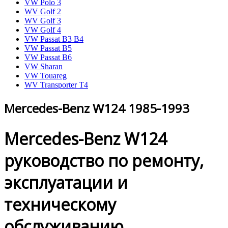
VW Polo 3
WV Golf 2
WV Golf 3
VW Golf 4
VW Passat B3 B4
VW Passat B5
VW Passat B6
VW Sharan
VW Touareg
WV Transporter T4
Mercedes-Benz W124 1985-1993
Mercedes-Benz W124
руководство по ремонту,
эксплуатации и
техническому
обслуживанию