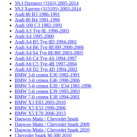
УАЗ Патриот (3163) 2005-2014
УАЗ Хантер (315195) 2003-2014
Audi 80 B3 1986-1991
Audi 80 B4 1991-1996
Audi 100 C3 1982-1991
Audi A3 Typ 8L 1996-2003
Audi A4 1995-2000
Audi A4 B5 Typ 8D 1994-2001
Audi A4 B6 Typ 8E/8H 2000-2006
Audi A4 S4 Typ 8E/8H 2003-2005
Audi A6 C4 Typ 4A 1994-1997
Audi A6 C5 Typ 4B 1997-2004
Audi A8 D2 Typ 4D 1994-2002
BMW 3-й серии E30 1982-1991
BMW 3-й серии E46 1998-2006
BMW 5-й серии E28 / E34 1981-1996
BMW 5-й серии E39 1995-2003
BMW 7-й серии E38 1994-2001
BMW X3 E83 2003-2010
BMW X5 E53 1999-2006
BMW X5 E70 2006-2013
Daewoo Matiz / Chevrolet Spark
Daewoo Matiz / Chevrolet Spark 2009
Daewoo Matiz / Chevrolet Spark 2010
Chevrolet Spark M-300 2010