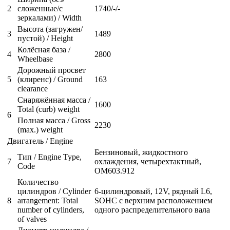
2
сложенные/с
1740/-/-
зеркалами) / Width
Высота (загружен/
3
1489
пустой) / Height
Колёсная база /
4
2800
Wheelbase
Дорожный просвет
5
(клиренс) / Ground
163
clearance
Снаряжённая масса /
1600
Total (curb) weight
6
Полная масса / Gross
2230
(max.) weight
Двигатель / Engine
Бензиновый, жидкостного
Тип / Engine Type,
7
охлаждения, четырехтактный,
Code
OM603.912
Количество
цилиндров / Cylinder
6-цилиндровый, 12V, рядный L6,
8
arrangement: Total
SOHC с верхним расположением
number of cylinders,
одного распределительного вала
of valves