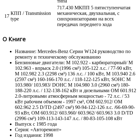
типа
717.430 МКПП 5 пятиступенчатая
КПП / Transmission
механическая, двухвальная, с
17
type
синхронизаторами на всех
передачах переднего хода
О Книге
Название: Mercedes-Benz Серии W124 руководство по
ремонту и техническому обслуживанию
Бензиновые двигатели: M 102.922 - карбюраторный/ M
102.963 - впрыск 2.0 (1996 см³) 105-122 л.с. / 77-90 кВт,
M 102.982 2.3 (2298 см³) 136 л.с. / 100 кВт, M 103.940 2.6
(2597 см³) 160-166-170 л.с. / 118-122-125 кВт, SOHC M
103.980/ 103.983/ DOHC M 104.980 3.0 (2960 см³) 180-
188-220 л.с. / 132-138-162 кВт и дизельными OM 601.912
2.0-литровыми атмосферным мощностью - 72 л.с. / 53
кВт рабочим объемом - 1997 см³, OM 602.912/ OM
602.962 2.5 D/TD (2497 см³) 90-94-122-126 л.с. /66-69-90-
93 кВт, OM 603.912/ 603.960/ 603.962/ 603.963 3.0 D/TD
(2996 см³) 109-113-143-147 л.с. / 80-83-105-108 кВт
Выпуск с 1985 года
Серия: «Авторемонт»
Год издания: 1998