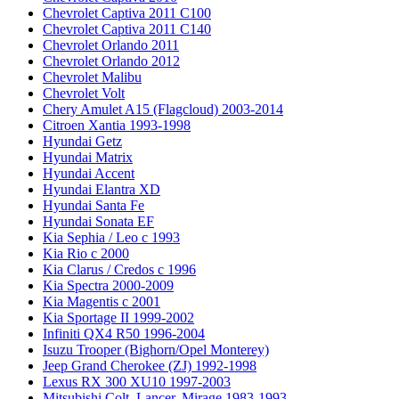
Chevrolet Captiva 2011 C100
Chevrolet Captiva 2011 C140
Chevrolet Orlando 2011
Chevrolet Orlando 2012
Chevrolet Malibu
Chevrolet Volt
Chery Amulet A15 (Flagcloud) 2003-2014
Citroen Xantia 1993-1998
Hyundai Getz
Hyundai Matrix
Hyundai Accent
Hyundai Elantra XD
Hyundai Santa Fe
Hyundai Sonata EF
Kia Sephia / Leo с 1993
Kia Rio с 2000
Kia Clarus / Credos с 1996
Kia Spectra 2000-2009
Kia Magentis с 2001
Kia Sportage II 1999-2002
Infiniti QX4 R50 1996-2004
Isuzu Trooper (Bighorn/Opel Monterey)
Jeep Grand Cherokee (ZJ) 1992-1998
Lexus RX 300 XU10 1997-2003
Mitsubishi Colt, Lancer, Mirage 1983-1993