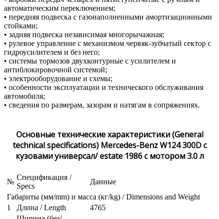
автоматическим переключением;
• передняя подвеска с газонаполненными амортизационными
стойками;
• задняя подвеска независимая многорычажная;
• рулевое управление с механизмом червяк-зубчатый сектор с
гидроусилителем и без него;
• системы тормозов двухконтурные с усилителем и
антиблокировочной системой;
• электрооборудование и схемы;
• особенности эксплуатации и технического обслуживания
автомобиля;
• сведения по размерам, зазорам и натягам в сопряжениях.
Основные технические характеристики (General
technical specifications) Mercedes-Benz W124 300D с
кузовами универсал/ estate 1986 с мотором 3.0 л
Спецификация /
№
Данные
Specs
Габариты (мм/mm) и масса (кг/kg) / Dimensions and Weight
1
Длина / Length
4765
Ширина (без/