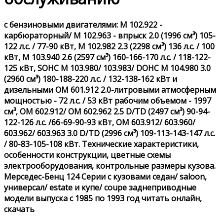
с бензиновыми двигателями: M 102.922 -
карбюраторный/ M 102.963 - впрыск 2.0 (1996 см³) 105-
122 л.с. / 77-90 кВт, M 102.982 2.3 (2298 см³) 136 л.с. / 100
кВт, M 103.940 2.6 (2597 см³) 160-166-170 л.с. / 118-122-
125 кВт, SOHC M 103.980/ 103.983/ DOHC M 104.980 3.0
(2960 см³) 180-188-220 л.с. / 132-138-162 кВт и
дизельными OM 601.912 2.0-литровыми атмосферным
мощностью - 72 л.с. / 53 кВт рабочим объемом - 1997
см³, OM 602.912/ OM 602.962 2.5 D/TD (2497 см³) 90-94-
122-126 л.с. /66-69-90-93 кВт, OM 603.912/ 603.960/
603.962/ 603.963 3.0 D/TD (2996 см³) 109-113-143-147 л.с.
/ 80-83-105-108 кВт. Технические характеристики,
особенности конструкции, цветные схемы
электрооборудования, контрольные размеры кузова.
Мерседес-Бенц 124 Серии с кузовами седан/ saloon,
универсал/ estate и купе/ coupe заднеприводные
модели выпуска с 1985 по 1993 год читать онлайн,
скачать