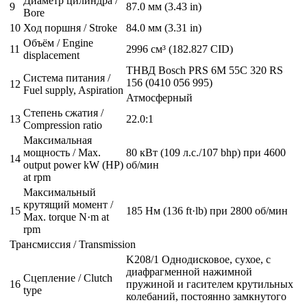
Диаметр цилиндра /
9
87.0 мм (3.43 in)
Bore
10
Ход поршня / Stroke
84.0 мм (3.31 in)
Объём / Engine
11
2996 см³ (182.827 CID)
displacement
ТНВД Bosch PRS 6M 55C 320 RS
Система питания /
156 (0410 056 995)
12
Fuel supply, Aspiration
Атмосферный
Степень сжатия /
13
22.0:1
Compression ratio
Максимальная
мощность / Max.
80 кВт (109 л.с./107 bhp) при 4600
14
output power kW (HP)
об/мин
at rpm
Максимальный
крутящий момент /
15
185 Нм (136 ft·lb) при 2800 об/мин
Max. torque N·m at
rpm
Трансмиссия / Transmission
K208/1 Однодисковое, сухое, с
диафрагменной нажимной
Сцепление / Clutch
16
пружиной и гасителем крутильных
type
колебаний, постоянно замкнутого