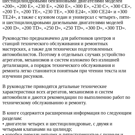
шестицилиндровыми бензиновыми двигателями моделей
«200», «200 Е», «230 E», «260 Е», «300 E», «230 С», «300 СЕ»,
«200 Т», «200 ТЕ», «230 ТЕ», «300 Е24», «300 СЕ24» и «300
ТЕ24», а также с кузовом седан и универсал с четырех-, пяти-
и шестицилиндровыми дизельными двигателями моделей
«200 D», «200 ТD», «250 D», «250 ТD», «300 D», «300 ТD».
Руководство предназначено для работников центров и
станций технического обслуживания и ремонтных
мастерских, а также для технически подготовленных
автомобилистов. Поэтому в отдельных случаях устройство
агрегатов, механизмов и систем изложено без излишней
детализации, а порядок технического обслуживания и
ремонта легко становится понятным при чтении текста или
изучении рисунков.
В руководстве приводятся детальные технические
характеристики всех агрегатов, механизмов и систем
автомобиля и даются рекомендации по выполнению работ no
техническому обслуживанию и ремонту.
В книге содержится расширенная информация по следующим
разделам:
• двигатели четырех и шестицилиндровые, с двумя и
четырьмя клапанами на цилиндр;
• коробки передач четырех и пятиступенчатые с ручным и